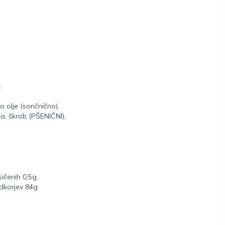
.
o olje (sončnično),
ka, škrob (PŠENIČNI),
ičenih 0,5g,
adkorjev 84g