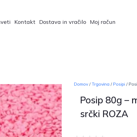
veti
Kontakt
Dostava in vračilo
Moj račun
Domov
/
Trgovina
/
Posipi
/ Pos
Posip 80g – m
srčki ROZA