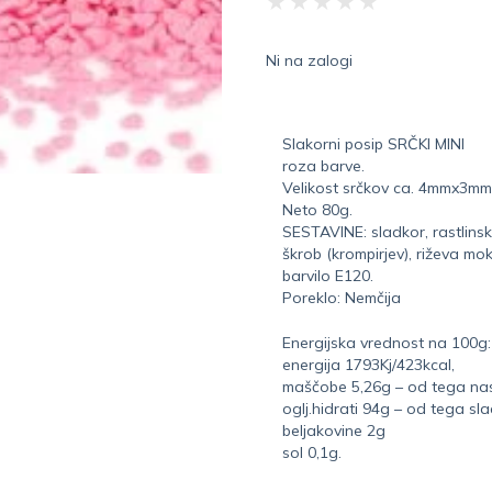
★
★
★
★
★
Ni na zalogi
Slakorni posip SRČKI MINI
roza barve.
Velikost srčkov ca. 4mmx3mm
Neto 80g.
SESTAVINE: sladkor, rastlinsk
škrob (krompirjev), riževa mo
barvilo E120.
Poreklo: Nemčija
Energijska vrednost na 100g:
energija 1793Kj/423kcal,
maščobe 5,26g – od tega nas
oglj.hidrati 94g – od tega sl
beljakovine 2g
sol 0,1g.