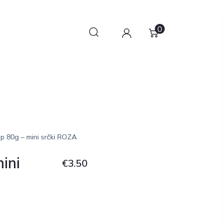
0
ip 80g – mini srčki ROZA
ini
€
3.50