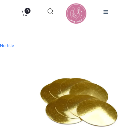
0
No title