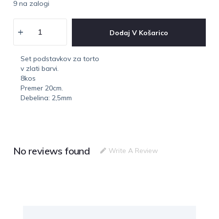
9 na zalogi
Dodaj V Košarico
Set podstavkov za torto
v zlati barvi.
8kos
Premer 20cm.
Debelina: 2,5mm
No reviews found
Write A Review