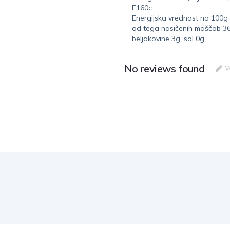
E160c.
Energijska vrednost na 100g 
od tega nasičenih maščob 36g
beljakovine 3g, sol 0g.
No reviews found
W