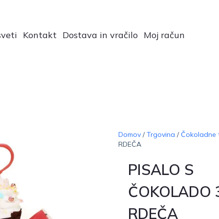
veti
Kontakt
Dostava in vračilo
Moj račun
Domov
/
Trgovina
/
Čokoladne t
RDEČA
PISALO S
ČOKOLADO 3
RDEČA