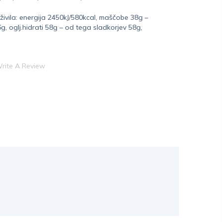
živila: energija 2450kJ/580kcal, maščobe 38g –
, oglj.hidrati 58g – od tega sladkorjev 58g,
rite A Review