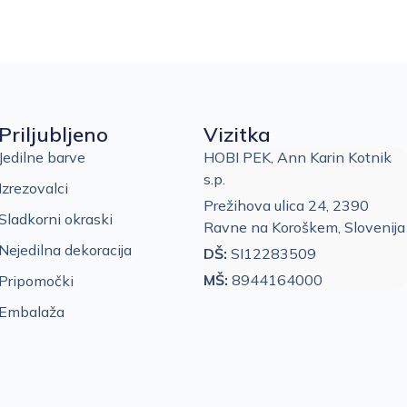
Priljubljeno
Vizitka
Jedilne barve
HOBI PEK, Ann Karin Kotnik
s.p.
Izrezovalci
Prežihova ulica 24, 2390
Sladkorni okraski
Ravne na Koroškem, Slovenija
Nejedilna dekoracija
DŠ:
SI12283509
MŠ:
8944164000
Pripomočki
Embalaža