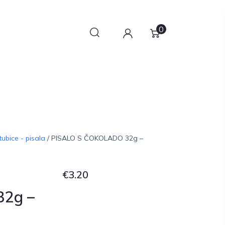
0
ubice - pisala
/ PISALO S ČOKOLADO 32g –
€
3.20
2g –