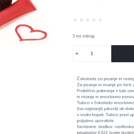
★
★
★
★
★
3 na zalogi
Čokolada za pisanje in risanje
Za pisanje in risanje po torti,
Praktično pakiranje v tubi 
in risanje in enostavno pono
Tubico s čokolado enostavno 
(na najmanjši jakosti) ali do
v vodni kopeli. Tubico pred u
poljubno uporabite.
Sestavine: sladkor, rastlinsk
emulgator E322 (sojim lecitin)