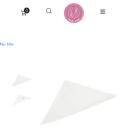
0
No title