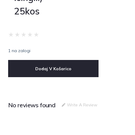
25kos
★
★
★
★
★
1 na zalogi
Dodaj V Košarico
No reviews found
Write A Review