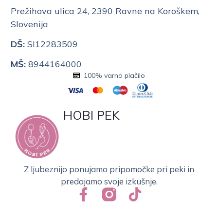
Prežihova ulica 24, 2390 Ravne na Koroškem,
Slovenija
DŠ:
SI12283509
MŠ:
8944164000
100% varno plačilo
HOBI PEK
Z ljubeznijo ponujamo pripomočke pri peki in
predajamo svoje izkušnje.