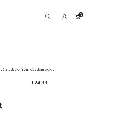
0
ač z odstranljivim obodom oglat
€
24.99
t