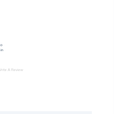
ko
in
rite A Review