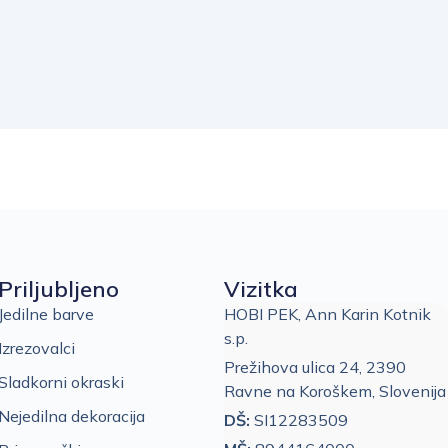
Priljubljeno
Vizitka
Jedilne barve
HOBI PEK, Ann Karin Kotnik
s.p.
Izrezovalci
Prežihova ulica 24, 2390
Sladkorni okraski
Ravne na Koroškem, Slovenija
Nejedilna dekoracija
DŠ:
SI12283509