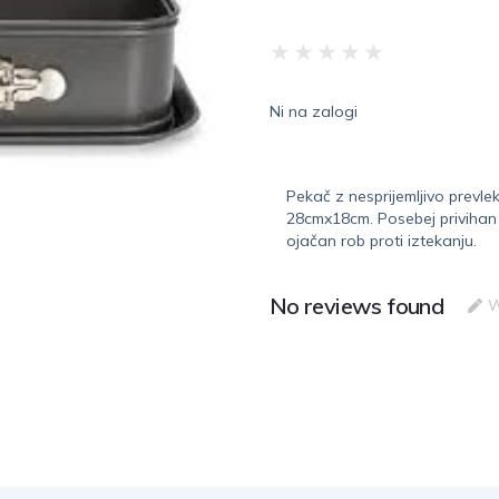
★
★
★
★
★
Ni na zalogi
Pekač z nesprijemljivo prevle
28cmx18cm. Posebej privihan 
ojačan rob proti iztekanju.
No reviews found
W