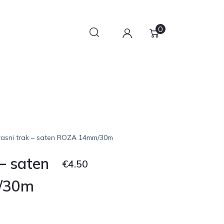
0
rasni trak – saten ROZA 14mm/30m
– saten
€
4.50
/30m