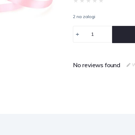
★
★
★
★
★
2 na zalogi
No reviews found
W