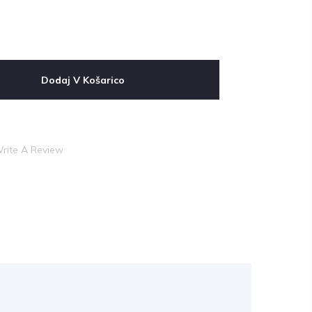
Dodaj V Košarico
rite A Review