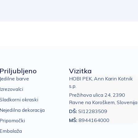
Priljubljeno
Vizitka
Jedilne barve
HOBI PEK, Ann Karin Kotnik
s.p.
Izrezovalci
Prežihova ulica 24, 2390
Sladkorni okraski
Ravne na Koroškem, Slovenija
Nejedilna dekoracija
DŠ:
SI12283509
MŠ:
8944164000
Pripomočki
Embalaža