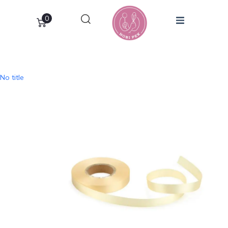
0
No title