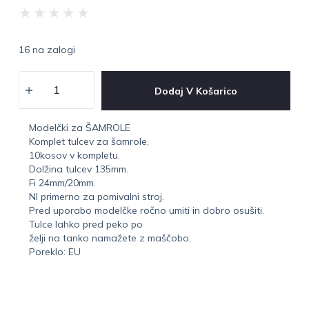
★
★
★
★
★
16 na zalogi
Dodaj V Košarico
Modelčki za ŠAMROLE
Komplet tulcev za šamrole,
10kosov v kompletu.
Dolžina tulcev 135mm.
Fi 24mm/20mm.
NI primerno za pomivalni stroj.
Pred uporabo modelčke ročno umiti in dobro osušiti.
Tulce lahko pred peko po
želji na tanko namažete z maščobo.
Poreklo: EU