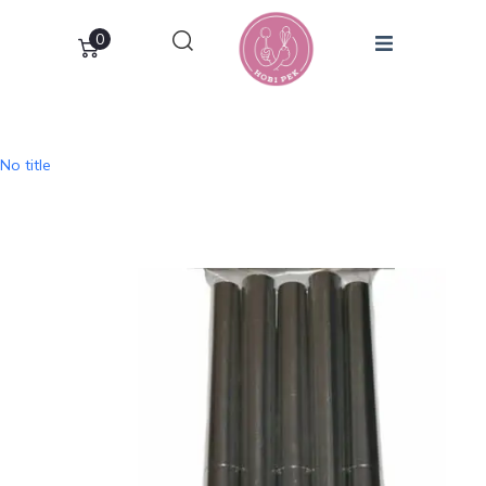
0
No title