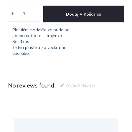
Dodaj V Košarico
Plastični modelčki za pudding,
panna cottto ali strnjenko.
Set 4kos.
Trdna plastika za večkratno
uporabo.
No reviews found
Write A Review