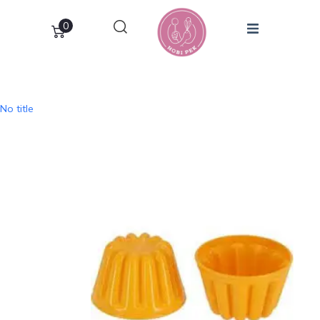
0
No title