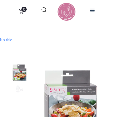
0
No title