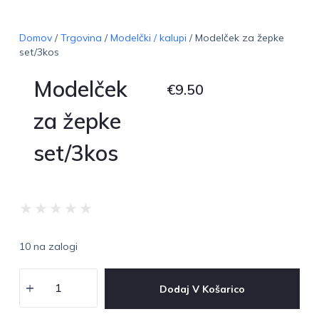
Domov
/
Trgovina
/
Modelčki / kalupi
/ Modelček za žepke
set/3kos
Modelček
€
9.50
za žepke
set/3kos
★
★
★
★
★
10 na zalogi
Dodaj V Košarico