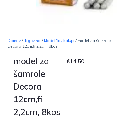
Domov
/
Trgovina
/
Modelčki / kalupi
/ model za šamrole
Decora 12cm,fi 2,2cm, 8kos
model za
€
14.50
šamrole
Decora
12cm,fi
2,2cm, 8kos