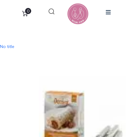
0
No title