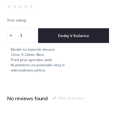
★
★
★
★
★
9 na zalogi
Dodaj V Košarico
Model za šamrole decora
12cm, fi 22mm, 8kos
Pred prvo uporabo umiti.
Ni primerno za pomivalni stroj in
mikrovalovno pečico.
No reviews found
Write A Review