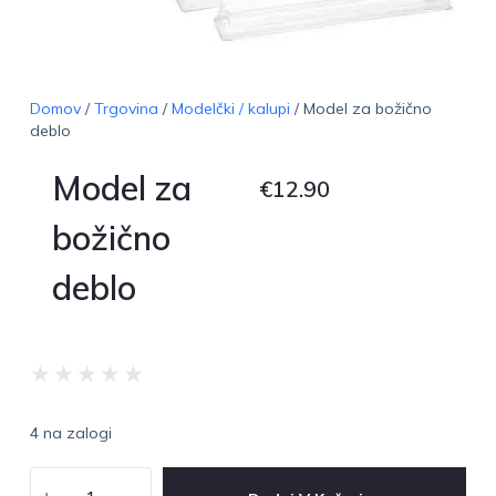
Domov
/
Trgovina
/
Modelčki / kalupi
/ Model za božično
deblo
Model za
€
12.90
božično
deblo
★
★
★
★
★
4 na zalogi