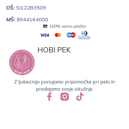
DŠ:
SI12283509
MŠ:
8944164000
100% varno plačilo
HOBI PEK
Z ljubeznijo ponujamo pripomočke pri peki in
predajamo svoje izkušnje.