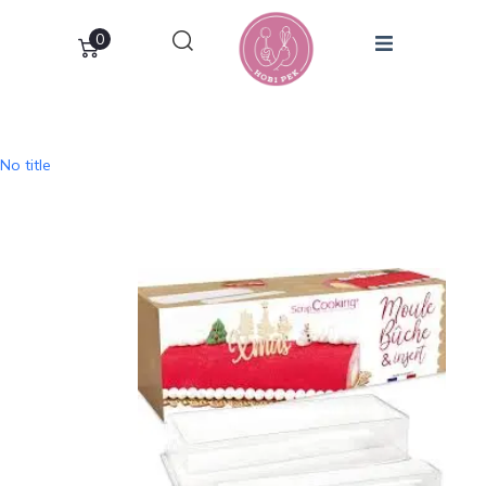
0
No title