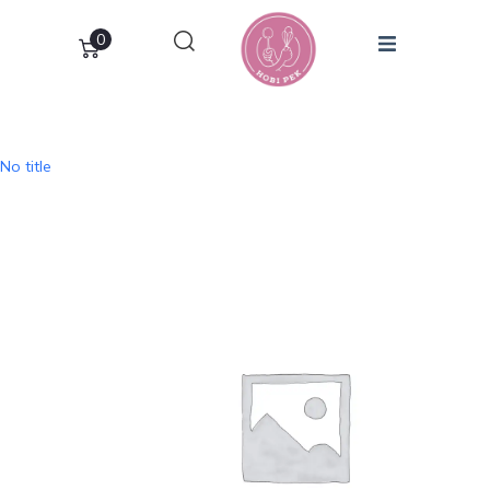
0
No title