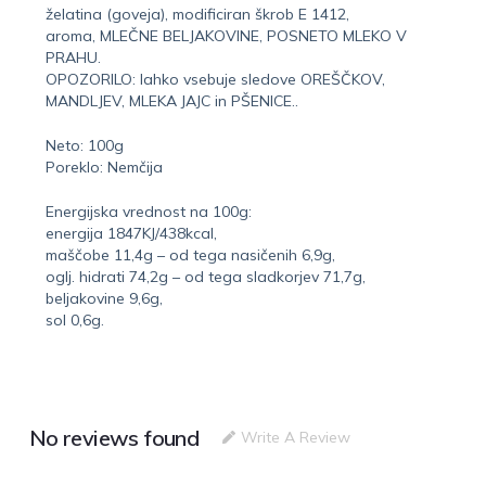
želatina (goveja), modificiran škrob E 1412,
aroma, MLEČNE BELJAKOVINE, POSNETO MLEKO V
PRAHU.
OPOZORILO: lahko vsebuje sledove OREŠČKOV,
MANDLJEV, MLEKA JAJC in PŠENICE..
Neto: 100g
Poreklo: Nemčija
Energijska vrednost na 100g:
energija 1847KJ/438kcal,
maščobe 11,4g – od tega nasičenih 6,9g,
oglj. hidrati 74,2g – od tega sladkorjev 71,7g,
beljakovine 9,6g,
sol 0,6g.
No reviews found
Write A Review