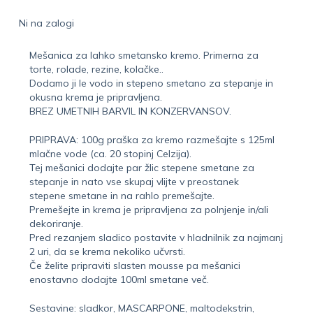
Ni na zalogi
Mešanica za lahko smetansko kremo. Primerna za
torte, rolade, rezine, kolačke..
Dodamo ji le vodo in stepeno smetano za stepanje in
okusna krema je pripravljena.
BREZ UMETNIH BARVIL IN KONZERVANSOV.
PRIPRAVA: 100g praška za kremo razmešajte s 125ml
mlačne vode (ca. 20 stopinj Celzija).
Tej mešanici dodajte par žlic stepene smetane za
stepanje in nato vse skupaj vlijte v preostanek
stepene smetane in na rahlo premešajte.
Premešejte in krema je pripravljena za polnjenje in/ali
dekoriranje.
Pred rezanjem sladico postavite v hladnilnik za najmanj
2 uri, da se krema nekoliko učvrsti.
Če želite pripraviti slasten mousse pa mešanici
enostavno dodajte 100ml smetane več.
Sestavine: sladkor, MASCARPONE, maltodekstrin,