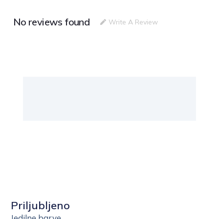
No reviews found
Write A Review
Priljubljeno
Jedilne barve