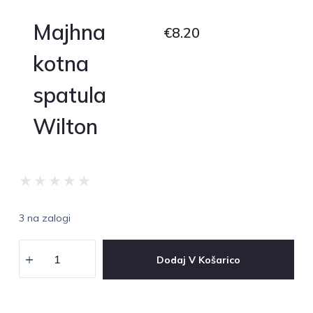
Majhna
€
8.20
kotna
spatula
Wilton
★
★
★
★
★
3 na zalogi
Dodaj V Košarico