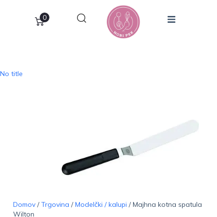
0
No title
Domov
/
Trgovina
/
Modelčki / kalupi
/ Majhna kotna spatula
Wilton