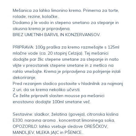
Mešanica za lahko limonino kremo. Primerna za torte,
rolade, rezine, kolačke..
Dodamo ji le vodo in stepeno smetano za stepanje in
okusna krema je pripravljena.
BREZ UMETNIH BARVIL IN KONZERVANSOV.
PRIPRAVA: 100g praška za kremo razmešajte s 125ml
mlačne vode (ca. 20 stopinj Celzija). Tej mešanici
dodajte par žlic stepene smetane za stepanje in nato
vlijte v preostanek stepene smetane in z metlico na
rahlo vmešajte. Krema je pripravljena za polnjenje in/ali
dekoriranje.
Pred rezanjem sladico postavite v hladnilnik za najmanj
2 uri, da se krema nekoliko učvrsti.
Če želite pripraviti slasten mousse pa mešanici
enostavno dodajte 100ml smetane več.
Sestavine: sladkor, želatina (goveja), citronska kislina
E330, naravna aroma , koncentrat limoninega soka,
OPOZORILO: lahko vsebuje sledove OREŠČKOV,
MANDLJEV, MLEKA JAJC in PŠENICE..