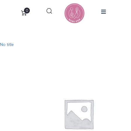
0
No title