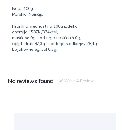
Neto: 100g
Poreklo: Nemčija
Hranilna vrednost na 100g izdelka:
energija 1587KJ/374kcal,
maščobe 0g – od tega nasičenih 0g,
oglj. hidrati 87,3g – od tega sladkorjev 78,4g,
beljakovine 6g, sol 0,3g.
No reviews found
Write A Review