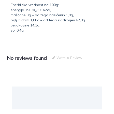
Enerhijska vrednost na 100g:
energija 1563KJ/370kcal,
maščobe 3g – od tega nasičenih 1,8g,
oglj. hidrati 1,88g – od tega sladkorjev 62,8g
beljakovine 14,1g,
sol 0,4g.
No reviews found
Write A Review