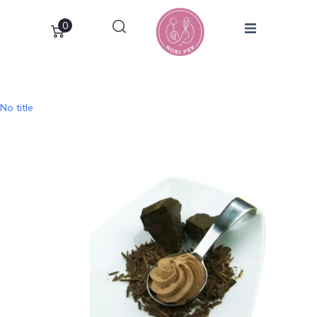
0
No title