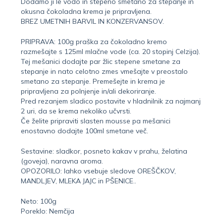
Dodamo ji le vodo in stepeno smetano za stepanje in
okusna čokoladna krema je pripravljena.
BREZ UMETNIH BARVIL IN KONZERVANSOV.
PRIPRAVA: 100g praška za čokoladno kremo
razmešajte s 125ml mlačne vode (ca. 20 stopinj Celzija).
Tej mešanici dodajte par žlic stepene smetane za
stepanje in nato celotno zmes vmešajte v preostalo
smetano za stepanje. Premešejte in krema je
pripravljena za polnjenje in/ali dekoriranje.
Pred rezanjem sladico postavite v hladnilnik za najmanj
2 uri, da se krema nekoliko učvrsti.
Če želite pripraviti slasten mousse pa mešanici
enostavno dodajte 100ml smetane več.
Sestavine: sladkor, posneto kakav v prahu, želatina
(goveja), naravna aroma.
OPOZORILO: lahko vsebuje sledove OREŠČKOV,
MANDLJEV, MLEKA JAJC in PŠENICE..
Neto: 100g
Poreklo: Nemčija