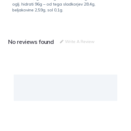
oglj. hidrati 96g – od tega sladkorjev 28,4g,
beljakovine 2,59g, sol 0,1g.
No reviews found
Write A Review