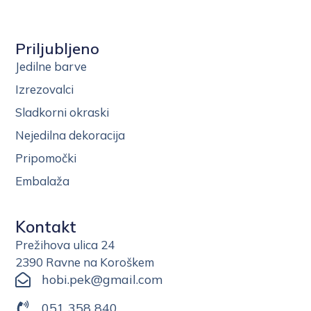
Priljubljeno
Jedilne barve
Izrezovalci
Sladkorni okraski
Nejedilna dekoracija
Pripomočki
Embalaža
Kontakt
Prežihova ulica 24
2390 Ravne na Koroškem
hobi.pek@gmail.com
051 358 840