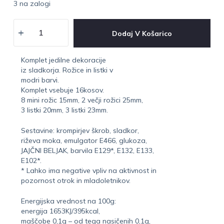
3 na zalogi
Dodaj V Košarico
Komplet jedilne dekoracije
iz sladkorja. Rožice in listki v
modri barvi.
Komplet vsebuje 16kosov.
8 mini rožic 15mm, 2 večji rožici 25mm,
3 listki 20mm, 3 listki 23mm.
Sestavine: krompirjev škrob, sladkor,
riževa moka, emulgator E466, glukoza,
JAJČNI BELJAK, barvila E129*, E132, E133,
E102*.
* Lahko ima negative vpliv na aktivnost in
pozornost otrok in mladoletnikov.
Energijska vrednost na 100g:
energija 1653KJ/395kcal,
maščobe 0,1g – od tega nasičenih 0,1g,