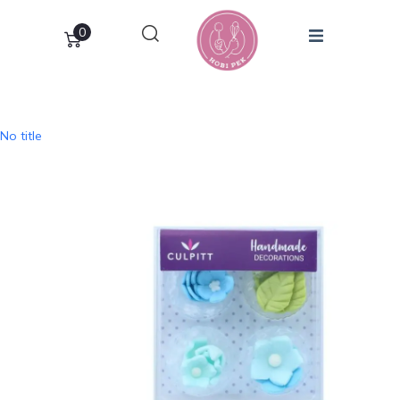
0
No title