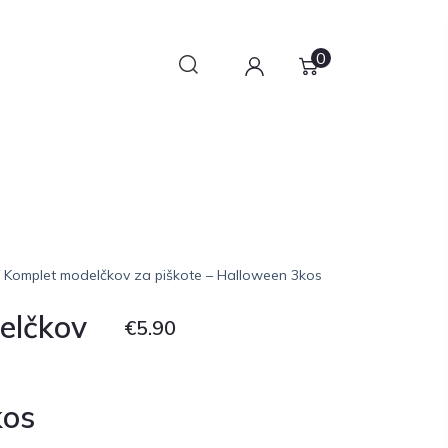
0
 Komplet modelčkov za piškote – Halloween 3kos
elčkov
€
5.90
kos