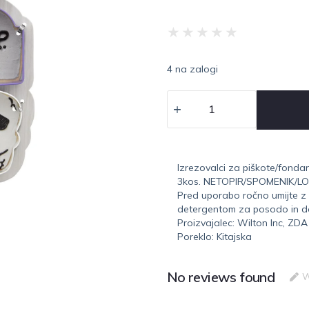
★
★
★
★
★
4 na zalogi
Izrezovalci za piškote/fondan
3kos. NETOPIR/SPOMENIK/L
Pred uporabo ročno umijte z
detergentom za posodo in do
Proizvajalec: Wilton Inc, ZDA
Poreklo: Kitajska
No reviews found
W