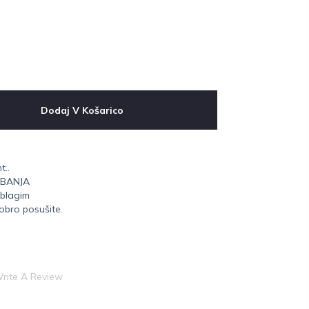
Dodaj V Košarico
t..
OBANJA
 blagim
bro posušite.
rite A Review