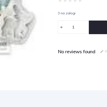
★
★
★
★
★
3 na zalogi
No reviews found
W