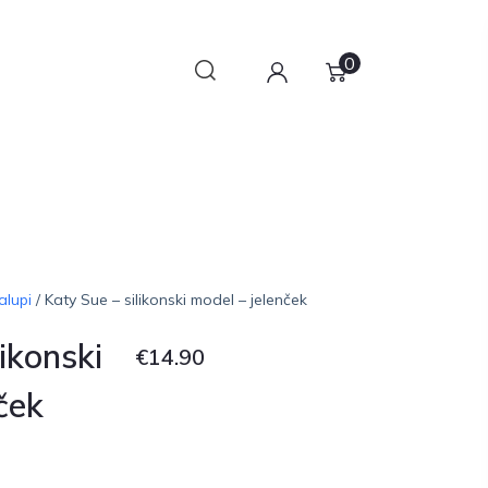
0
alupi
/ Katy Sue – silikonski model – jelenček
likonski
€
14.90
ček