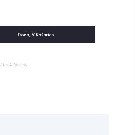
Dodaj V Košarico
rite A Review