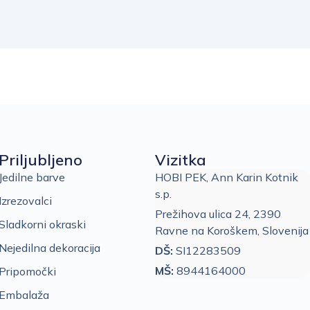
Priljubljeno
Vizitka
Jedilne barve
HOBI PEK, Ann Karin Kotnik
s.p.
Izrezovalci
Prežihova ulica 24, 2390
Sladkorni okraski
Ravne na Koroškem, Slovenija
Nejedilna dekoracija
DŠ:
SI12283509
MŠ:
8944164000
Pripomočki
Embalaža