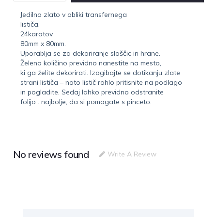
Jedilno zlato v obliki transfernega
lističa.
24karatov.
80mm x 80mm.
Uporablja se za dekoriranje slaščic in hrane.
Želeno količino previdno nanestite na mesto,
ki ga želite dekorirati. Izogibajte se dotikanju zlate
strani lističa – nato listič rahlo pritisnite na podlago
in pogladite. Sedaj lahko previdno odstranite
folijo . najbolje, da si pomagate s pinceto.
No reviews found
Write A Review