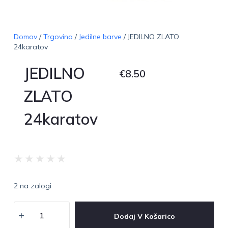
Domov
/
Trgovina
/
Jedilne barve
/ JEDILNO ZLATO
24karatov
JEDILNO
€
8.50
ZLATO
24karatov
★
★
★
★
★
2 na zalogi
Dodaj V Košarico