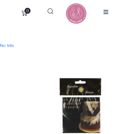
0
No title