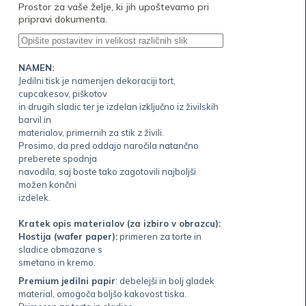
Prostor za vaše želje, ki jih upoštevamo pri
pripravi dokumenta.
NAMEN:
Jedilni tisk je namenjen dekoraciji tort,
cupcakesov, piškotov
in drugih sladic ter je izdelan izključno iz živilskih
barvil in
materialov, primernih za stik z živili.
Prosimo, da pred oddajo naročila natančno
preberete spodnja
navodila, saj boste tako zagotovili najboljši
možen končni
izdelek.
Kratek opis materialov (za izbiro v obrazcu):
Hostija (wafer paper):
primeren za torte in
sladice obmazane s
smetano in kremo.
Premium jedilni papir
: debelejši in bolj gladek
material, omogoča boljšo kakovost tiska.