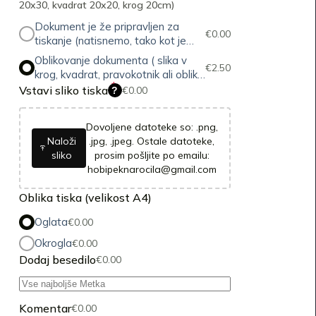
20x30, kvadrat 20x20, krog 20cm)
Dokument je že pripravljen za
€
0.00
tiskanje (natisnemo, tako kot je
poslano)
Oblikovanje dokumenta ( slika v
€
2.50
krog, kvadrat, pravokotnik ali oblike
*
po meri, vstavljanje napisa itd.)
Vstavi sliko tiska
€
0.00
?
Dovoljene datoteke so: .png,
Naloži
.jpg, .jpeg. Ostale datoteke,
sliko
prosim pošljite po emailu:
hobipeknarocila@gmail.com
Oblika tiska (velikost A4)
Oglata
€
0.00
Okrogla
€
0.00
Dodaj besedilo
€
0.00
Komentar
€
0.00