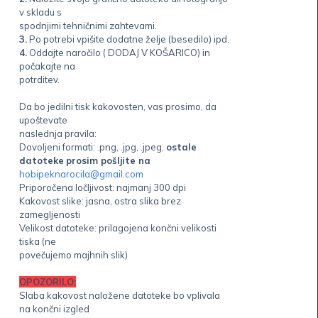
v skladu s
spodnjimi tehničnimi zahtevami.
3.
Po potrebi vpišite dodatne želje (besedilo) ipd.
4.
Oddajte naročilo ( DODAJ V KOŠARICO) in
počakajte na
potrditev.
Da bo jedilni tisk kakovosten, vas prosimo, da
upoštevate
naslednja pravila:
Dovoljeni formati: .png, .jpg, .jpeg,
ostale
datoteke
prosim pošljite na
hobipeknarocila@gmail.com
Priporočena ločljivost: najmanj 300 dpi
Kakovost slike: jasna, ostra slika brez
zamegljenosti
Velikost datoteke: prilagojena končni velikosti
tiska (ne
povečujemo majhnih slik)
OPOZORILO:
Slaba kakovost naložene datoteke bo vplivala
na končni izgled