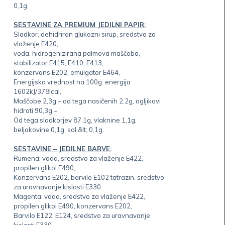
0,1g.
SESTAVINE ZA PREMIUM JEDILNI PAPIR:
Sladkor, dehidriran glukozni sirup, sredstvo za
vlaženje E420,
voda, hidrogenizirana palmova maščoba,
stabilizator E415, E410, E413,
konzervans E202, emulgator E464,
Energijska vrednost na 100g: energija
1602kJ/378lcal,
Maščobe 2,3g – od tega nasičenih 2,2g, ogljikovi
hidrati 90,3g –
Od tega sladkorjev 87,1g, vlaknine 1,1g,
beljakovine 0,1g, sol &lt; 0,1g.
SESTAVINE – JEDILNE BARVE:
Rumena: voda, sredstvo za vlaženje E422,
propilen glikol E490,
Konzervans E202, barvilo E102 tatrazin, sredstvo
za uravnavanje kislosti E330.
Magenta: voda, sredstvo za vlaženje E422,
propilen glikol E490, konzervans E202,
Barvilo E122, E124, sredstvo za uravnavanje
kislosti E330.