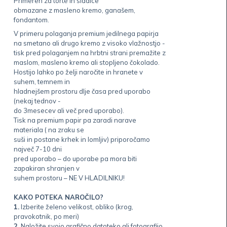
Primeren za torte in sladice
obmazane z masleno kremo, ganašem,
fondantom.
V primeru polaganja premium jedilnega papirja
na smetano ali drugo kremo z visoko vlažnostjo -
tisk pred polaganjem na hrbtni strani premažite z
maslom, masleno kremo ali stopljeno čokolado.
Hostijo lahko po želji naročite in hranete v
suhem, temnem in
hladnejšem prostoru dlje časa pred uporabo
(nekaj tednov -
do 3mesecev ali več pred uporabo).
Tisk na premium papir pa zaradi narave
materiala ( na zraku se
suši in postane krhek in lomljiv) priporočamo
največ 7-10 dni
pred uporabo – do uporabe pa mora biti
zapakiran shranjen v
suhem prostoru – NE V HLADILNIKU!
KAKO POTEKA NAROČILO?
1.
Izberite želeno velikost, obliko (krog,
pravokotnik, po meri)
2.
Naložite svojo grafično datoteko ali fotografijo