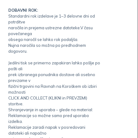
DOBAVNI ROK:
Standardni rok izdelave je 1–3 delovne dni od
potrditve
naročila in prejema ustrezne datoteke.V času
povečanega
obsega naročil se lahko rok podaljša.
Nujna naročila so možna po predhodnem
dogovoru.
Jedilni tisk se primerno zapakiran lahko pošlje po
pošti ali
prek izbranega ponudnika dostave ali osebno
prevzame v
fizični trgovini na Ravnah na Koroškem ob izbiri
možnosti
CLICK AND COLLECT (KLIKNI in PREVZEMI)
storitve.
Shranjevanje in uporaba – glede na material:
Reklamacije so možne samo pred uporabo
izdelka.
Reklamacije zaradi napak v posredovani
datoteki ali napačno