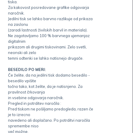
tiska.
Za kakovost posredovane grafike odgovarja
naročnik.
Jedilni tisk se lahko barvno razlikuje od prikaza
na zaslonu
(zaradi lastnosti živilskih barvil in materiala).
Ne zagotavljamo 100 % barvnega ujemanjaz
digitalnim
prikazom ali drugimi tiskovinami. Zelo svetli,
neonski ali zelo
temni odtenki se lahko natisnejo drugače.
BESEDILO PO MERI:
Če želite, da na jedilni tisk dodamo besedilo -
besedilo vpišite
točno tako, kot želite, da je natisnjeno. Za
pravilnost črkovanja
in vsebine odgovarja naročnik.
Pregled in potrditev naročila :
Pred tiskom ne pošiljamo predogleda, razen če
je to izrecno
navedeno ali doplačano. Po potrditvi naročila
spremembe niso
več možne.