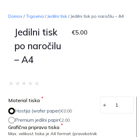
Domov
/
Trgovina
/
Jedilni tisk
/ Jedilni tisk po naročilu – A4
Jedilni tisk
€
5.00
po naročilu
– A4
★
★
★
★
★
*
Material tiska
Hostija (wafer paper)
€
0.00
Premium jedilni papir
€
2.00
*
Grafična priprava tiska
Max. velikost tiska je A4 format (pravokotnik