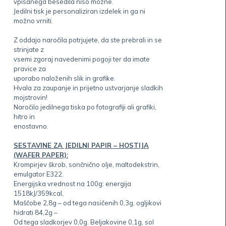
vpisanega besedila niso možne.
Jedilni tisk je personaliziran izdelek in ga ni
možno vrniti.
Z oddajo naročila potrjujete, da ste prebrali in se
strinjate z
vsemi zgoraj navedenimi pogoji ter da imate
pravice za
uporabo naloženih slik in grafike.
Hvala za zaupanje in prijetno ustvarjanje sladkih
mojstrovin!
Naročilo jedilnega tiska po fotografiji ali grafiki,
hitro in
enostavno.
SESTAVINE ZA JEDILNI PAPIR – HOSTIJA
(WAFER PAPER):
Krompirjev škrob, sončnično olje, maltodekstrin,
emulgator E322.
Energijska vrednost na 100g: energija
1518kJ/359kcal,
Maščobe 2,8g – od tega nasičenih 0,3g, ogljikovi
hidrati 84,2g –
Od tega sladkorjev 0,0g. Beljakovine 0,1g, sol