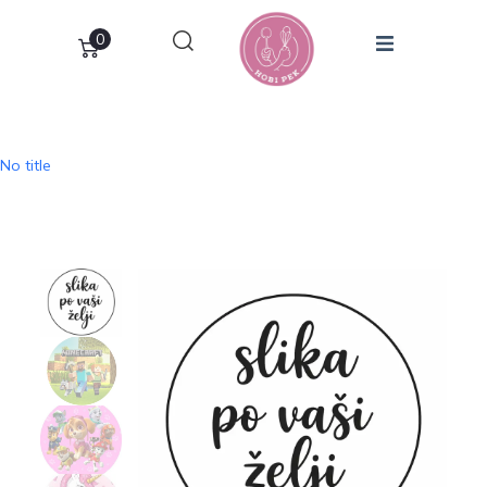
0
No title