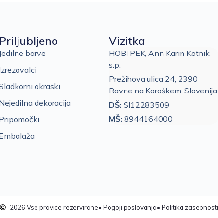
Priljubljeno
Vizitka
Jedilne barve
HOBI PEK, Ann Karin Kotnik
s.p.
Izrezovalci
Prežihova ulica 24, 2390
Sladkorni okraski
Ravne na Koroškem, Slovenija
Nejedilna dekoracija
DŠ:
SI12283509
MŠ:
8944164000
Pripomočki
Embalaža
2026 Vse pravice rezervirane
• Pogoji poslovanja
• Politika zasebnosti