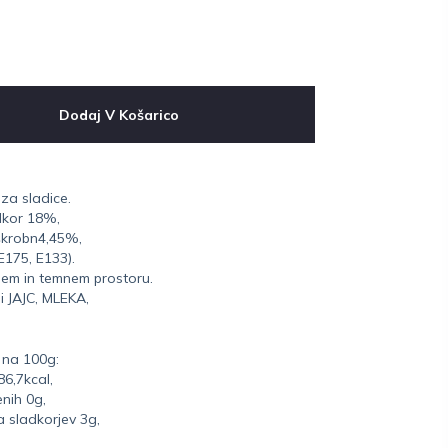
Dodaj V Košarico
za sladice.
dkor 18%,
škrobn4,45%,
E175, E133).
em in temnem prostoru.
i JAJC, MLEKA,
.
 na 100g:
86,7kcal,
nih 0g,
a sladkorjev 3g,