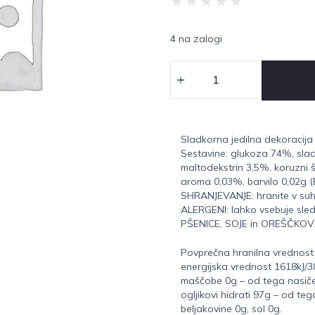
★
★
★
★
★
4 na zalogi
Sladkorna jedilna dekoracija 
Sestavine: glukoza 74%, sla
maltodekstrin 3,5%, koruzni 
aroma 0,03%, barvilo 0,02g (
SHRANJEVANJE: hranite v suh
ALERGENI: lahko vsebuje sled
PŠENICE, SOJE in OREŠČKOV
Povprečna hranilna vrednost
energijska vrednost 1618kJ/3
maščobe 0g – od tega nasiče
ogljikovi hidrati 97g – od teg
beljakovine 0g, sol 0g.