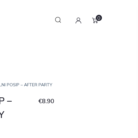
0
ILNI POSIP – AFTER PARTY
P –
€
8.90
Y