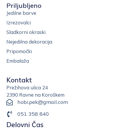
Priljubljeno
Jedilne barve
Izrezovalci
Sladkorni okraski
Nejedilna dekoracija
Pripomočki
Embalaža
Kontakt
Prežihova ulica 24
2390 Ravne na Koroškem
hobi.pek@gmail.com
051 358 840
Delovni Čas