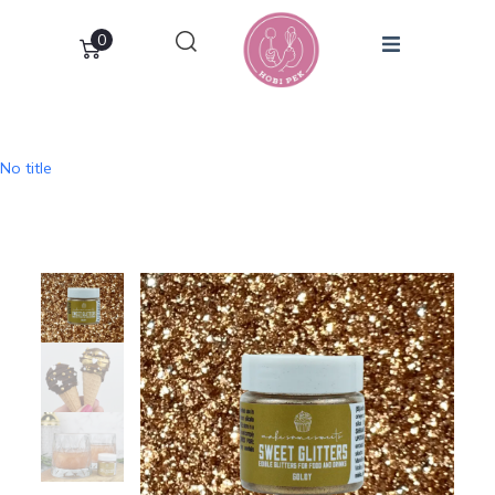
0
No title