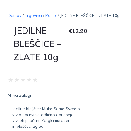
Domov
/
Trgovina
/
Posipi
/ JEDILNE BLEŠČICE – ZLATE 10g
JEDILNE
€
12.90
BLEŠČICE –
ZLATE 10g
★
★
★
★
★
Ni na zalogi
Jedilne bleščice Make Some Sweets
v zlati barvi se odlično obnesejo
v vseh pijačah. Za glamurozen
in bleščeč izgled.