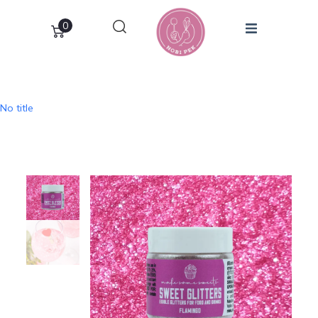
0
No title