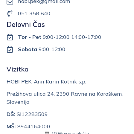
hobi.pek@gmail.com
051 358 840
Delovni Čas
Tor - Pet
9:00-12:00 14:00-17:00
Sobota
9:00-12:00
Vizitka
HOBI PEK, Ann Karin Kotnik s.p.
Prežihova ulica 24, 2390 Ravne na Koroškem,
Slovenija
DŠ:
SI12283509
MŠ:
8944164000
100% varno plačilo