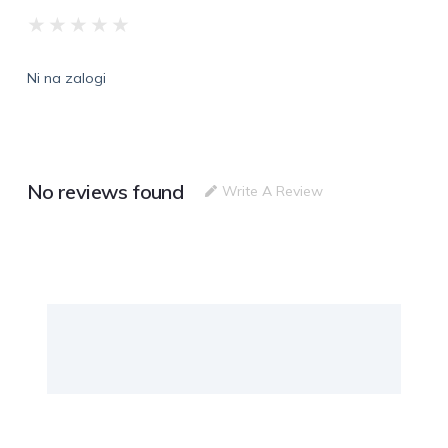
★
★
★
★
★
Ni na zalogi
No reviews found
Write A Review