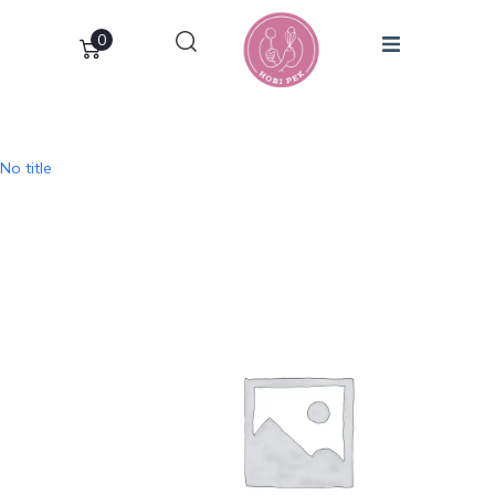
0
No title