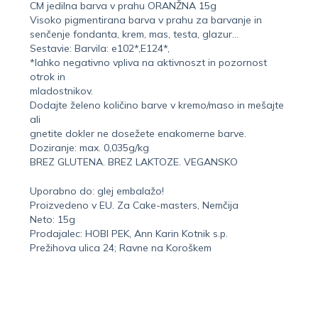
CM jedilna barva v prahu ORANŽNA 15g
Visoko pigmentirana barva v prahu za barvanje in
senčenje fondanta, krem, mas, testa, glazur…
Sestavie: Barvila: e102*,E124*,
*lahko negativno vpliva na aktivnoszt in pozornost
otrok in
mladostnikov.
Dodajte želeno količino barve v kremo/maso in mešajte
ali
gnetite dokler ne dosežete enakomerne barve.
Doziranje: max. 0,035g/kg
BREZ GLUTENA. BREZ LAKTOZE. VEGANSKO
Uporabno do: glej embalažo!
Proizvedeno v EU. Za Cake-masters, Nemčija
Neto: 15g
Prodajalec: HOBI PEK, Ann Karin Kotnik s.p.
Prežihova ulica 24; Ravne na Koroškem