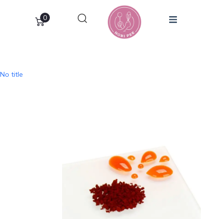
0
No title