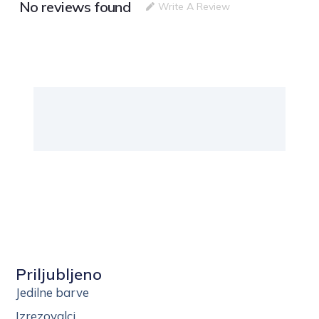
No reviews found
Write A Review
Priljubljeno
Jedilne barve
Izrezovalci