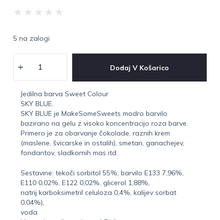
★
★
★
★
★
5 na zalogi
Dodaj V Košarico
Jedilna barva Sweet Colour
SKY BLUE.
SKY BLUE je MakeSomeSweets modro barvilo
bazirano na gelu z visoko koncentracijo roza barve.
Primero je za obarvanje čokolade, raznih krem
(maslene, švicarske in ostalih), smetan, ganachejev,
fondantov, sladkornih mas itd.
Sestavine: tekoči sorbitol 55%, barvilo E133 7,96%,
E110 0,02%, E122 0,02%, glicerol 1,88%,
natrij karboksimetril celuloza 0,4%, kalijev sorbat
0,04%),
voda.