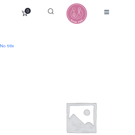
0
No title