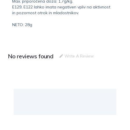
Max. priporočena doza: 1,7g/kg.
E129, E122 lahko imata negativen vpliv na aktivnost
in pozornost otrok in mladostnikov.
NETO: 28g
No reviews found
Write A Review