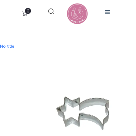
0
No title