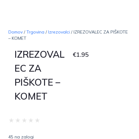
Domov
/
Trgovina
/
Izrezovalci
/ IZREZOVALEC ZA PIŠKOTE
– KOMET
IZREZOVAL
€
1.95
EC ZA
PIŠKOTE –
KOMET
★
★
★
★
★
45 na zalogi