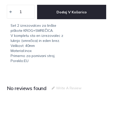
Dodaj V Košarico
Set 2 izrezovalcev za linške
piškote KROG+SMREČICA.
V kompletu sta en izrezovalec z
luknjo (smrečica) in eden brez.
Velikost: 40mm
Material:inox
Primerno za pomivani stroj.
Poreklo:EU
No reviews found
Write A Review