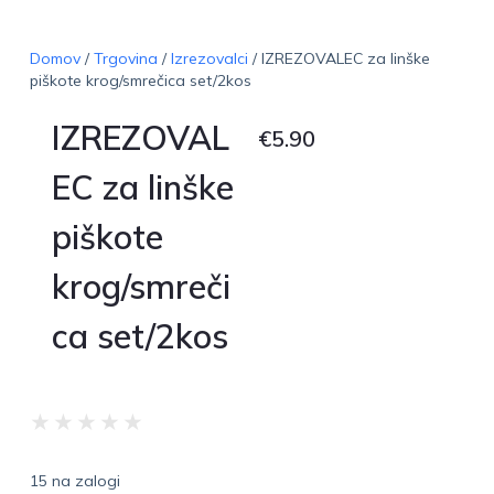
Domov
/
Trgovina
/
Izrezovalci
/ IZREZOVALEC za linške
piškote krog/smrečica set/2kos
IZREZOVAL
€
5.90
EC za linške
piškote
krog/smreči
ca set/2kos
★
★
★
★
★
15 na zalogi