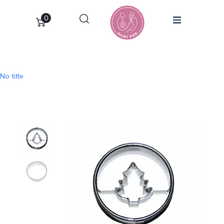
0
No title