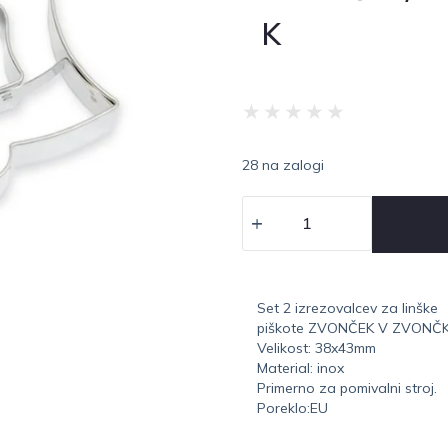
K
★
★
★
★
★
28 na zalogi
Set 2 izrezovalcev za linške
piškote ZVONČEK V ZVONČK
Velikost: 38x43mm
Material: inox
Primerno za pomivalni stroj.
Poreklo:EU