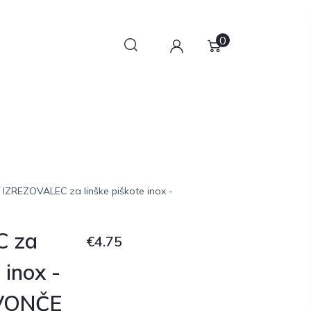
0
 IZREZOVALEC za linške piškote inox -
C za
€
4.75
 inox -
VONČE