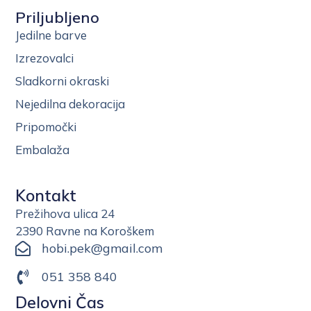
Priljubljeno
Jedilne barve
Izrezovalci
Sladkorni okraski
Nejedilna dekoracija
Pripomočki
Embalaža
Kontakt
Prežihova ulica 24
2390 Ravne na Koroškem
hobi.pek@gmail.com
051 358 840
Delovni Čas