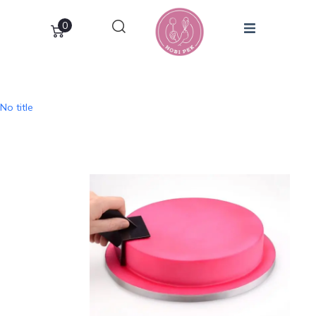
0
No title