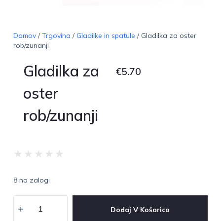
Domov
/
Trgovina
/
Gladilke in spatule
/ Gladilka za oster
rob/zunanji
Gladilka za
€
5.70
oster
rob/zunanji
★
★
★
★
★
8 na zalogi
Dodaj V Košarico