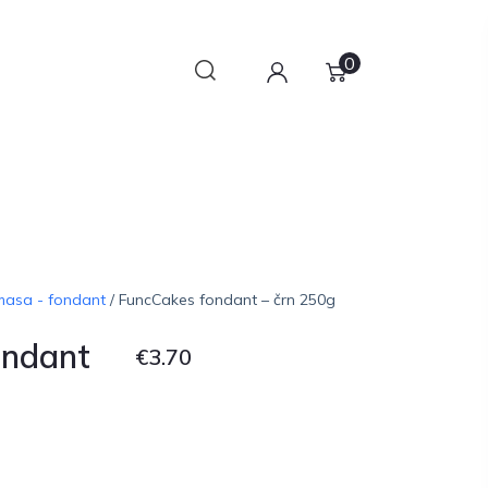
0
masa - fondant
/ FuncCakes fondant – črn 250g
ondant
€
3.70