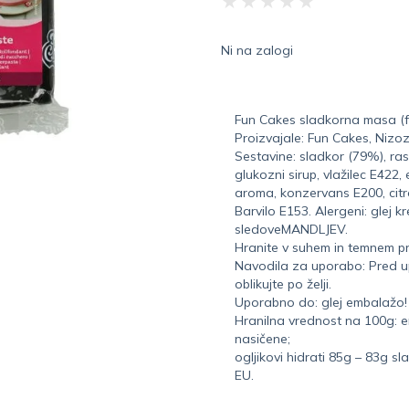
★
★
★
★
★
Ni na zalogi
Fun Cakes sladkorna masa (
Proizvajale: Fun Cakes, Niz
Sestavine: sladkor (79%), ra
glukozni sirup, vlažilec E422
aroma, konzervans E200, citr
Barvilo E153. Alergeni: glej 
sledoveMANDLJEV.
Hranite v suhem in temnem p
Navodila za uporabo: Pred up
oblikujte po želji.
Uporabno do: glej embalažo!
Hranilna vrednost na 100g: e
nasičene;
ogljikovi hidrati 85g – 83g s
EU.