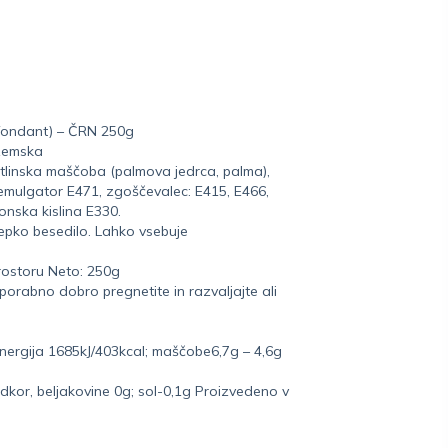
fondant) – ČRN 250g
ozemska
stlinska maščoba (palmova jedrca, palma),
, emulgator E471, zgoščevalec: E415, E466,
onska kislina E330.
krepko besedilo. Lahko vsebuje
rostoru Neto: 250g
orabno dobro pregnetite in razvaljajte ali
nergija 1685kJ/403kcal; maščobe6,7g – 4,6g
ladkor, beljakovine 0g; sol-0,1g Proizvedeno v