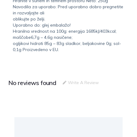
Hranite v suhem in temnem prostoru Neto: 250g
Navodila za uporabo: Pred uporabno dobro pregnetite
in razvaljajte ali
oblikujte po želji.
Uporabno do: glej embalažo!
Hranilna vrednost na 100g: energija 1685kJ/403kcal;
maščobe6,7g – 4,6g nasičene;
ogljikovi hidrati 85g – 83g sladkor, beljakovine 0g; sol-
0,1g Proizvedeno v EU.
No reviews found
Write A Review