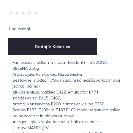
★
★
★
★
★
1 na zalogi
Dodaj V Košarico
Fun Cakes sladkorna masa (fondant) – GOZDNO
ZELENA 250g
Proizvajale: Fun Cakes, Nizozemska
Sestavine: sladkor (79%), rastlinska maščoba (palmova
jedrca, palma),
glukozni sirup, vlažilec E422, emulgator E471,
zgoščevalec: E415, E466,
aroma, konzervans E200, citronska kislina E330.
Barvilo E153, E102* in E133.E102 lahko negatvino vpliva
na pozornost in aktivnost otrok
Alergeni: glej krepko besedilo. Lahko vsebuje
sledoveMANDLJEV.