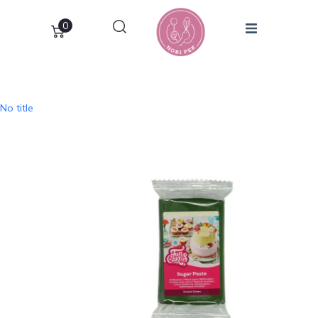
0
No title