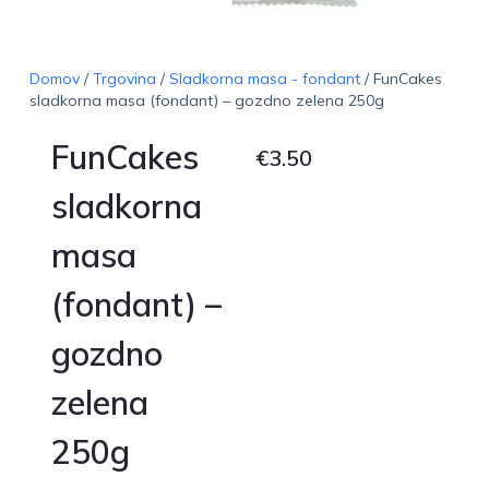
Domov
/
Trgovina
/
Sladkorna masa - fondant
/ FunCakes
sladkorna masa (fondant) – gozdno zelena 250g
FunCakes
€
3.50
sladkorna
masa
(fondant) –
gozdno
zelena
250g