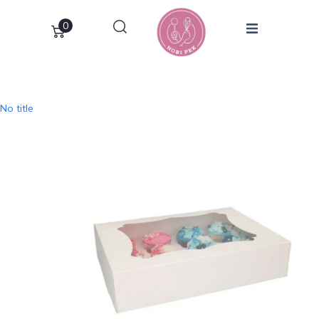
0
No title