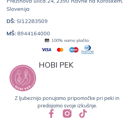
Prežihova ulica 24, 2390 Ravne na Koroškem,
Slovenija
DŠ:
SI12283509
MŠ:
8944164000
100% varno plačilo
HOBI PEK
Z ljubeznijo ponujamo pripomočke pri peki in
predajamo svoje izkušnje.