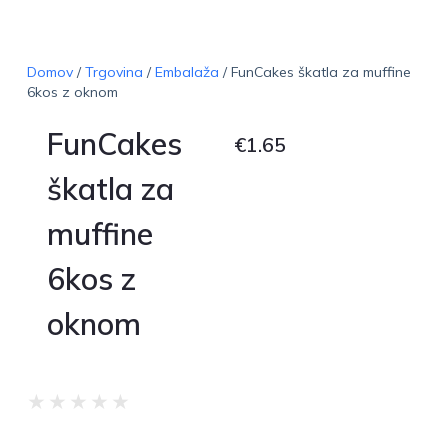
Domov
/
Trgovina
/
Embalaža
/ FunCakes škatla za muffine
6kos z oknom
FunCakes
€
1.65
škatla za
muffine
6kos z
oknom
★
★
★
★
★