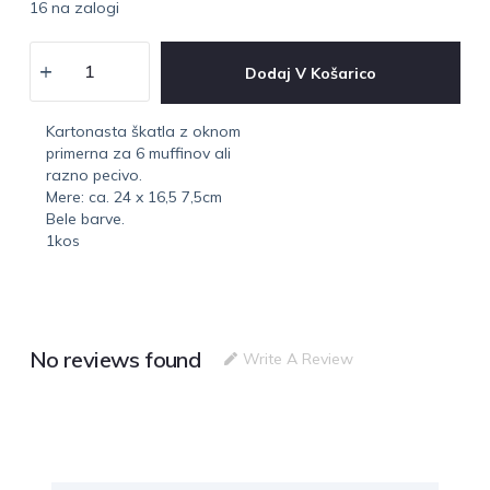
16 na zalogi
Dodaj V Košarico
Kartonasta škatla z oknom
primerna za 6 muffinov ali
razno pecivo.
Mere: ca. 24 x 16,5 7,5cm
Bele barve.
1kos
No reviews found
Write A Review