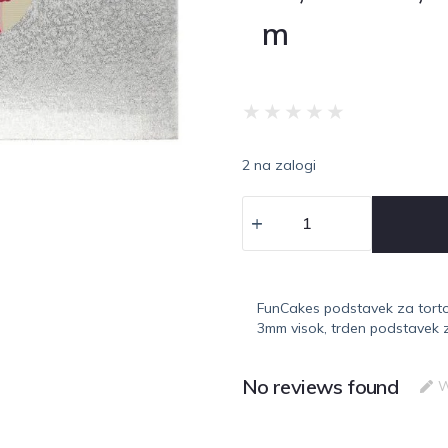
m
★
★
★
★
★
2 na zalogi
FunCakes podstavek za torto
3mm visok, trden podstavek za
No reviews found
W