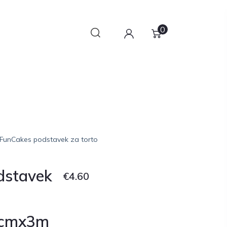
0
 FunCakes podstavek za torto
dstavek
€
4.60
5cmx3m