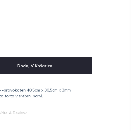
Dodaj V Košarico
 -pravokoten 40,5cm x 30,5cm x 3mm.
 torto v srebrni barvi.
rite A Review