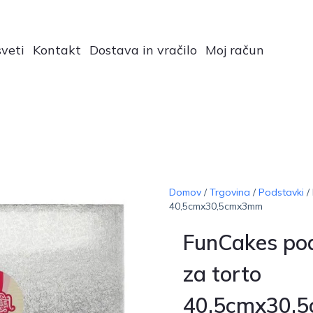
veti
Kontakt
Dostava in vračilo
Moj račun
Domov
/
Trgovina
/
Podstavki
/
40,5cmx30,5cmx3mm
FunCakes po
za torto
40,5cmx30,