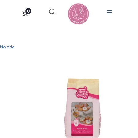
0
No title