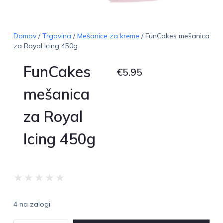
Domov
/
Trgovina
/
Mešanice za kreme
/ FunCakes mešanica
za Royal Icing 450g
FunCakes
€
5.95
mešanica
za Royal
Icing 450g
★
★
★
★
★
4 na zalogi