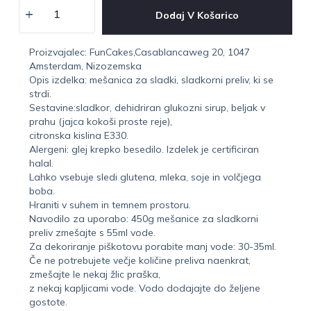
Dodaj V Košarico
Proizvajalec: FunCakes,Casablancaweg 20, 1047
Amsterdam, Nizozemska
Opis izdelka: mešanica za sladki, sladkorni preliv, ki se
strdi.
Sestavine:sladkor, dehidriran glukozni sirup, beljak v
prahu (jajca kokoši proste reje),
citronska kislina E330.
Alergeni: glej krepko besedilo. Izdelek je certificiran
halal.
Lahko vsebuje sledi glutena, mleka, soje in volčjega
boba.
Hraniti v suhem in temnem prostoru.
Navodilo za uporabo: 450g mešanice za sladkorni
preliv zmešajte s 55ml vode.
Za dekoriranje piškotovu porabite manj vode: 30-35ml.
Če ne potrebujete večje količine preliva naenkrat,
zmešajte le nekaj žlic praška,
z nekaj kapljicami vode. Vodo dodajajte do željene
gostote.