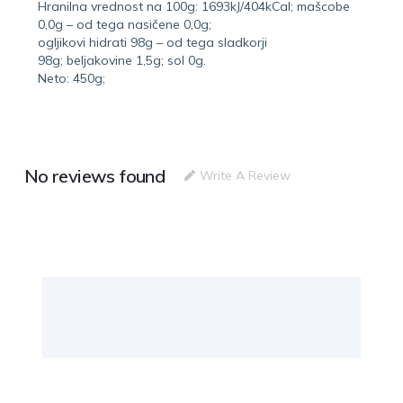
Hranilna vrednost na 100g: 1693kJ/404kCal; mašcobe
0,0g – od tega nasičene 0,0g;
ogljikovi hidrati 98g – od tega sladkorji
98g; beljakovine 1,5g; sol 0g.
Neto: 450g;
No reviews found
Write A Review