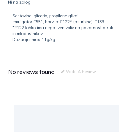
Ni na zalogi
Sestavine: glicerin, propilene glikol,
emulgator E551, barvilo: E122* (azurbine), E133.
*E122 lahko ima negativen vpliv na pozornost otrok
in mladostnikov.
Dozacija: max. 11g/kg
No reviews found
Write A Review