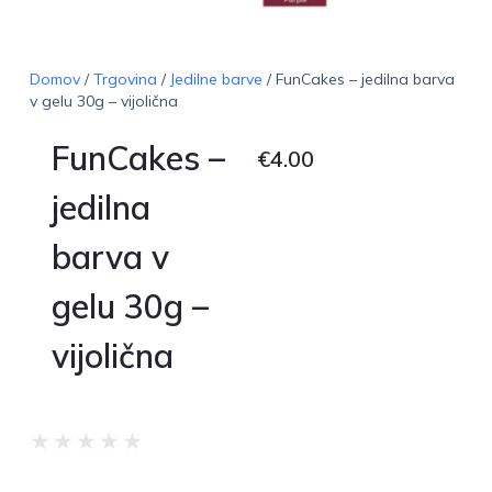
Domov
/
Trgovina
/
Jedilne barve
/ FunCakes – jedilna barva
v gelu 30g – vijolična
FunCakes –
€
4.00
jedilna
barva v
gelu 30g –
vijolična
★
★
★
★
★