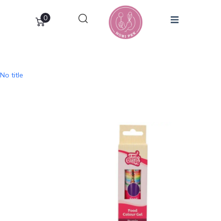
0
No title