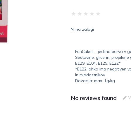
★
★
★
★
★
Ni na zalogi
FunCakes – jedilna barva v 
Sestavine: glicerin, propilene 
E129, E104, E129, E122*
*E122 lahko ima negativen vp
in mladostnikov.
Dozacija: max. 1g/kg
No reviews found
W