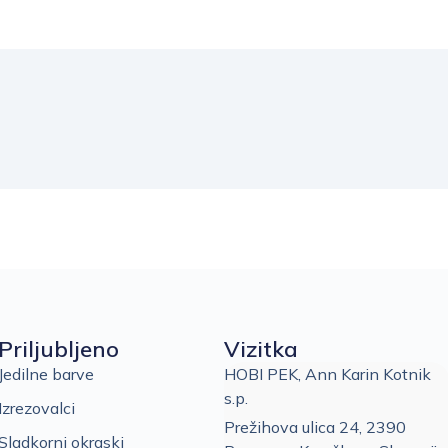
Priljubljeno
Vizitka
Jedilne barve
HOBI PEK, Ann Karin Kotnik
s.p.
Izrezovalci
Prežihova ulica 24, 2390
Sladkorni okraski