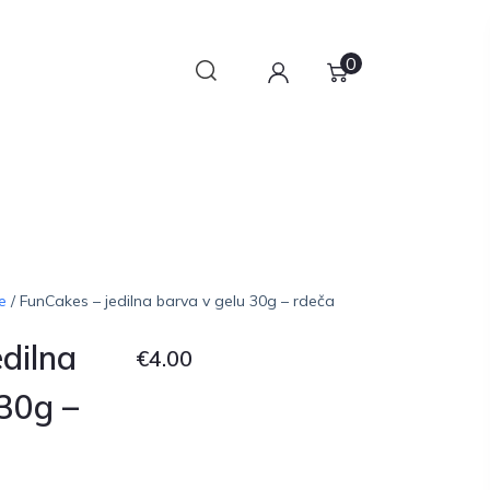
0
e
/ FunCakes – jedilna barva v gelu 30g – rdeča
dilna
€
4.00
 30g –