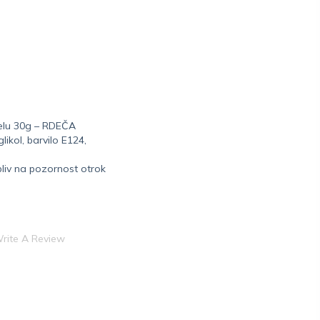
gelu 30g – RDEČA
glikol, barvilo E124,
liv na pozornost otrok
rite A Review