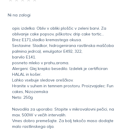
Ni na zalogi
opis izdelka: Obliv v obliki ploščic v zeleni barvi. Za
oblivanje cake popsov, piškotov, drip cake tortic…
Brez E171,sladko kremastega okusa.
Sestavine: Sladkor, hidrogenirana rastlinska maščoba
palmina jedrca), emulgator E492, 322,
barvilo E141.
posneto mleko v prahu,aroma.
Alergeni: Glej krepko besedilo. Izdelek je certificiran
HALAL in košer.
Lahko vsebuje sledove oreščkov.
Hranite v suhem in temnem prostoru. Proizvajalec: Fun
cakes, Nizozemska
Neto: 250g
Navodila za uporabo: Stopite v mikrovalovni pečici, na
max. 500W v večih intervalih.
Vmes dobro premešajte. Za bolj tekočo maso dodajte
malo rastlinskega olja.