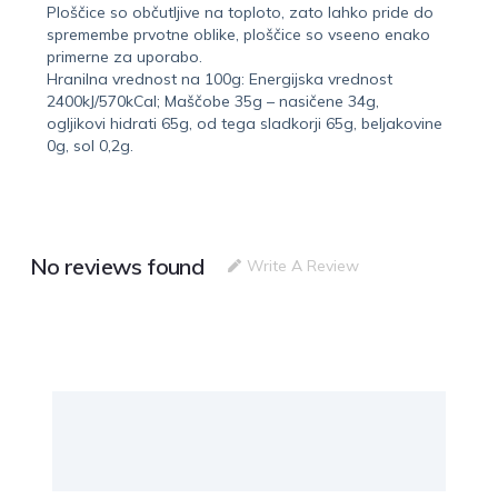
Ploščice so občutljive na toploto, zato lahko pride do
spremembe prvotne oblike, ploščice so vseeno enako
primerne za uporabo.
Hranilna vrednost na 100g: Energijska vrednost
2400kJ/570kCal; Maščobe 35g – nasičene 34g,
ogljikovi hidrati 65g, od tega sladkorji 65g, beljakovine
0g, sol 0,2g.
No reviews found
Write A Review