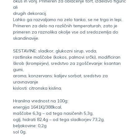
okus in vonj. Primeren za oblačenje tort, izdelavo figuric
ali
drugih dekoracij.
Lahko ga razvaljamo na zelo tanko, se ne trga in lepi.
Primeren za delo na različnih temperaturah, zato je
primeren za raznolika okolje vse od sredozemlja do
skandinavije.
SESTAVINE: sladkor, glukozni sirup, voda,
rastlinske maščobe (kokos, palmovi srčki), modificiran
škrob (krompirjev), sredstvo za zgoščevanje: ksantan
gumi,
aroma, konzervans: kalijev sorbat, sredstvo za
uravnavanje
kislosti: citronska kislina.
Hranilna vrednost na 100g:
energija 1641KJ/388kcal,
maščobe 6,3g – od tega nasičenih 5,3g,
oglj. hidrati 82,4g – od tega sladkorjev 73,2g,
beljakovine: 0,2g
sol 0g.