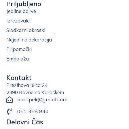
Priljubljeno
Jedilne barve
Izrezovalci
Sladkorni okraski
Nejedilna dekoracija
Pripomočki
Embalaža
Kontakt
Prežihova ulica 24
2390 Ravne na Koroškem
hobi.pek@gmail.com
051 358 840
Delovni Čas