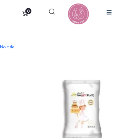
0
No title