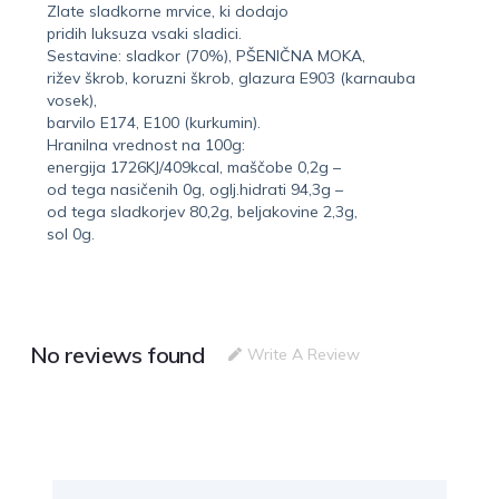
Zlate sladkorne mrvice, ki dodajo
pridih luksuza vsaki sladici.
Sestavine: sladkor (70%), PŠENIČNA MOKA,
rižev škrob, koruzni škrob, glazura E903 (karnauba
vosek),
barvilo E174, E100 (kurkumin).
Hranilna vrednost na 100g:
energija 1726KJ/409kcal, maščobe 0,2g –
od tega nasičenih 0g, oglj.hidrati 94,3g –
od tega sladkorjev 80,2g, beljakovine 2,3g,
sol 0g.
No reviews found
Write A Review