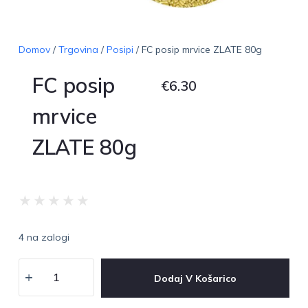
Domov
/
Trgovina
/
Posipi
/ FC posip mrvice ZLATE 80g
FC posip
€
6.30
mrvice
ZLATE 80g
★
★
★
★
★
4 na zalogi
Dodaj V Košarico