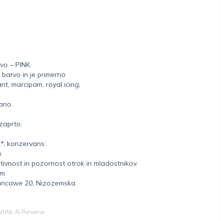
rvo – PINK
 barvo in je primerno
nt, marcipam, royal icing,
ano.
 zaprto.
2*, konzervans:
.
tivnost in pozornost otrok in mladostnikov.
em
lancawe 20, Nizozemska
rite A Review