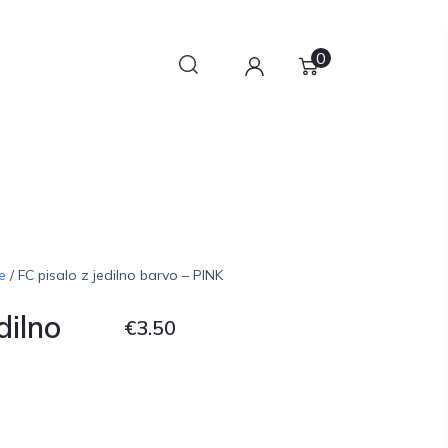
0
e
/ FC pisalo z jedilno barvo – PINK
dilno
€
3.50