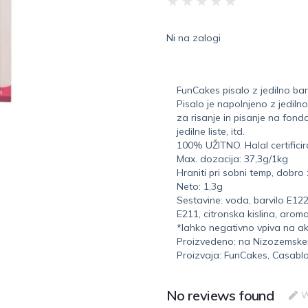
★
★
★
★
★
Ni na zalogi
FunCakes pisalo z jedilno ba
Pisalo je napolnjeno z jedilno
za risanje in pisanje na fonda
jedilne liste, itd.
100% UŽITNO. Halal certificir
Max. dozacija: 37,3g/1kg
Hraniti pri sobni temp, dobro
Neto: 1,3g
Sestavine: voda, barvilo E12
E211, citronska kislina, aroma
*lahko negativno vpiva na ak
Proizvedeno: na Nizozemsk
Proizvaja: FunCakes, Casab
No reviews found
W