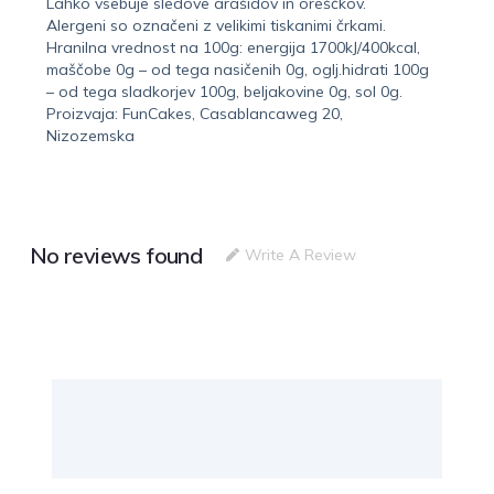
Lahko vsebuje sledove arašidov in oreščkov.
Alergeni so označeni z velikimi tiskanimi črkami.
Hranilna vrednost na 100g: energija 1700kJ/400kcal,
maščobe 0g – od tega nasičenih 0g, oglj.hidrati 100g
– od tega sladkorjev 100g, beljakovine 0g, sol 0g.
Proizvaja: FunCakes, Casablancaweg 20,
Nizozemska
No reviews found
Write A Review