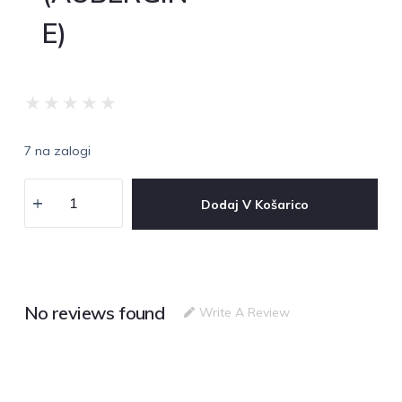
E)
★
★
★
★
★
7 na zalogi
Dodaj V Košarico
No reviews found
Write A Review