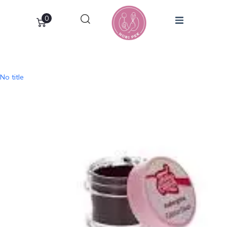
0
No title