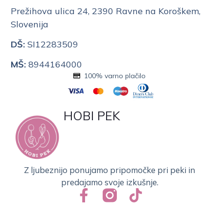
Prežihova ulica 24, 2390 Ravne na Koroškem,
Slovenija
DŠ:
SI12283509
MŠ:
8944164000
100% varno plačilo
HOBI PEK
Z ljubeznijo ponujamo pripomočke pri peki in
predajamo svoje izkušnje.