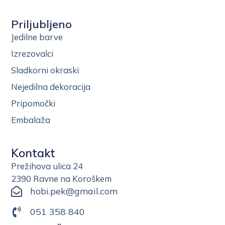
Priljubljeno
Jedilne barve
Izrezovalci
Sladkorni okraski
Nejedilna dekoracija
Pripomočki
Embalaža
Kontakt
Prežihova ulica 24
2390 Ravne na Koroškem
hobi.pek@gmail.com
051 358 840