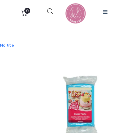
0
No title