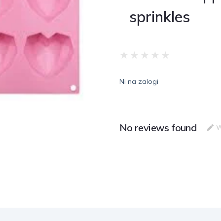
sprinkles
★
★
★
★
★
Ni na zalogi
No reviews found
W