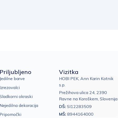
Priljubljeno
Vizitka
Jedilne barve
HOBI PEK, Ann Karin Kotnik
s.p.
Izrezovalci
Prežihova ulica 24, 2390
Sladkorni okraski
Ravne na Koroškem, Slovenija
Nejedilna dekoracija
DŠ:
SI12283509
MŠ:
8944164000
Pripomočki