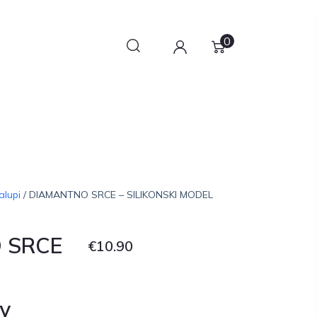
0
alupi
/ DIAMANTNO SRCE – SILIKONSKI MODEL
 SRCE
€
10.90
y