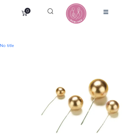
0
No title