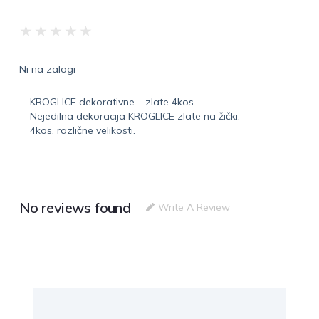
★
★
★
★
★
Ni na zalogi
KROGLICE dekorativne – zlate 4kos
Nejedilna dekoracija KROGLICE zlate na žički.
4kos, različne velikosti.
No reviews found
Write A Review