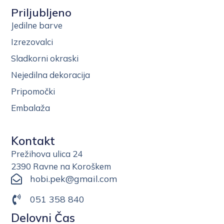
Priljubljeno
Jedilne barve
Izrezovalci
Sladkorni okraski
Nejedilna dekoracija
Pripomočki
Embalaža
Kontakt
Prežihova ulica 24
2390 Ravne na Koroškem
hobi.pek@gmail.com
051 358 840
Delovni Čas