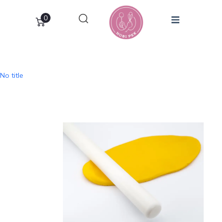
0
No title