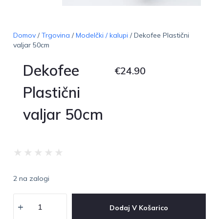
Domov
/
Trgovina
/
Modelčki / kalupi
/ Dekofee Plastični
valjar 50cm
Dekofee
€
24.90
Plastični
valjar 50cm
★
★
★
★
★
2 na zalogi
Dodaj V Košarico