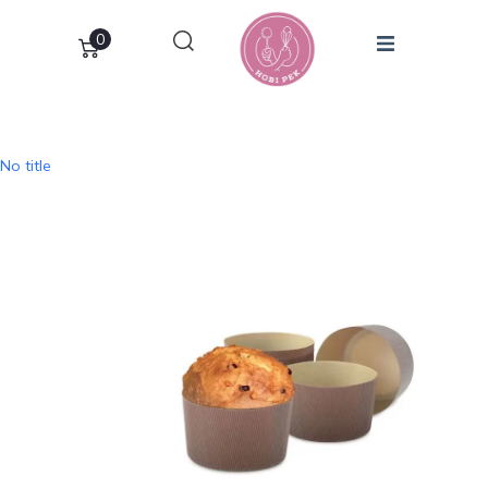
0
No title