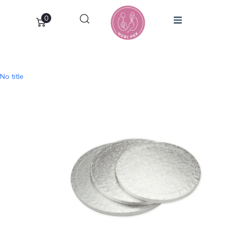
0
No title